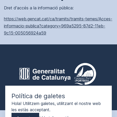
Dret d'accés a la informació pública:
https://web.gencat.cat/ca/tramits/tramits-temes/Acces-
informacio-publica?category=969a5295-87d2-11eb-
9c15-005056924a59
Legal
2026
© Consorci Port de Portbou
Política de galetes
Hola! Utilitzem galetes, utilitzant el nostre web
les estàs acceptant.