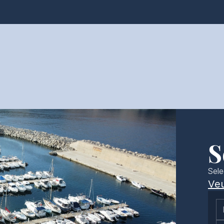
S
Sele
Veu