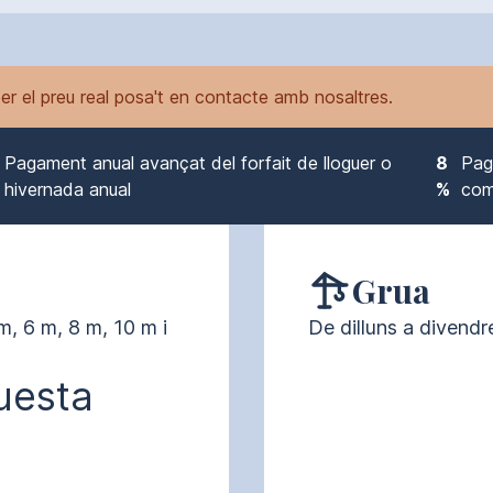
er el preu real posa't en contacte amb nosaltres.
Pagament anual avançat del forfait de lloguer o
8
Pag
hivernada anual
%
com
Grua
, 6 m, 8 m, 10 m i 
De dilluns a divendr
uesta