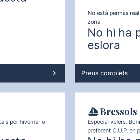
No està permès real
zona.
No hi ha 
eslora
Preus complets
Bressols
ls per hivernar o 
Especial velers. Boni
preferent C.U.P. en p