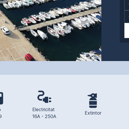
 
Electricitat 
Extintor
9
16A - 250A