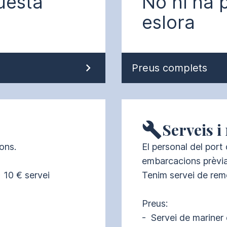
uesta
No hi ha 
eslora
Preus complets
Serveis 
ns. 

El personal del port 
embarcacions prèvi
 10 € servei 
Tenim servei de remo
Preus:

-  Servei de mariner 