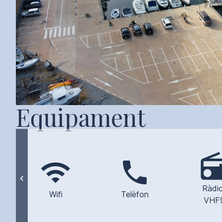
Equipament
Ràdio
Wifi
Telèfon
VHF