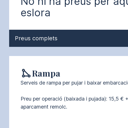
No hi ha preus per aq
eslora
Preus complets
Rampa
Serveis de rampa per pujar i baixar embarcacio
Preu per operació (baixada i pujada): 15,5 € +
aparcament remolc.