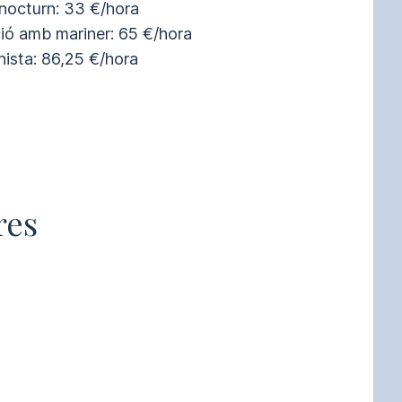
 nocturn: 33 €/hora

ió amb mariner: 65 €/hora

nista: 86,25 €/hora
res