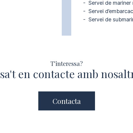
-  Servei de mariner
-  Servei d’embarcac
-  Servei de submari
T'interessa?
sa't en contacte amb nosalt
Contacta