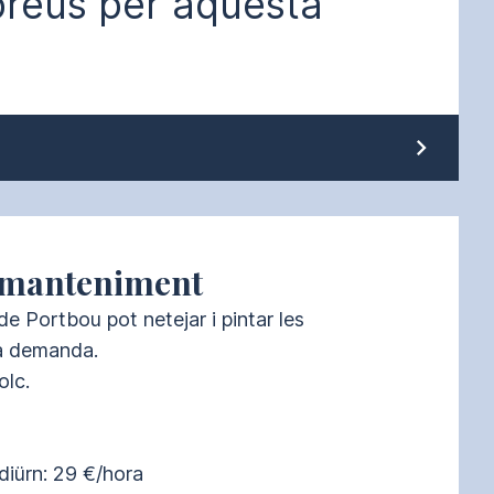
preus per aquesta
i manteniment
de Portbou pot netejar i pintar les 
a demanda.

lc.

diürn: 29 €/hora
