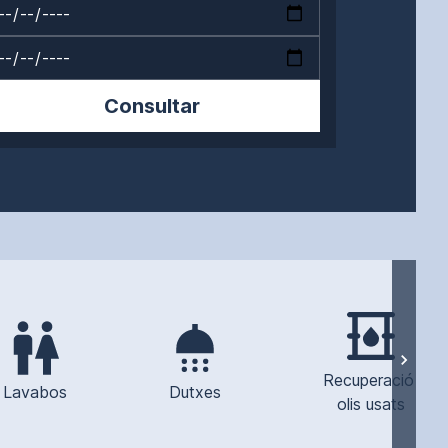
Consultar
Recuperació 
Lavabos
Dutxes
olis usats